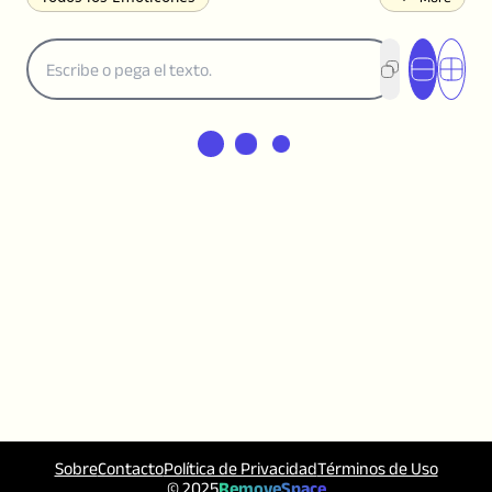
( ͡° ͜ʖ ͡°) Caritas Lenny
(✯◡✯) Adorable
(╯°□°)╯︵ ┻━┻ Voltear la Mesa
¯\_(ツ)_/¯ Encogerse de
(◠‿◠)♡ Coqueteando
(ノಠ益ಠ)ノ Enojado
ヽ༼ຈل͜ຈ༽ﾉ Dongers
ʕ•ᴥ•ʔ Oso
(｡•́︿•̀｡) Triste
(ﾐ^ᆽ^ﾐ) Gato
(•᷄⌓•᷅) Confundido
(^‿^) Feliz
(^_-) Guiñando el Ojo
(ᵕ≀ ̠ᵕ ) Tímido
(⇀_⇀) Desaprobador
(¬_¬) Molesto
(❀❛ᴗ❛) Sonrojado
ლ(•́•́ლ) Asustado
(⊙_☉) Sorprendido
(♥‿♥) Amor
ᄽ(☉_☉)ᄿ Araña
(・へ・) Nervioso
(╯︵╰,) Deprimido
(*^.^)つ♨ Comiendo
٩(^ᴗ^)۶ Emocionado
(〃∇〃) Avergonzado
︻デ═一 Pistola
ଘ(੭ˊ꒳ˋ)੭✩ Ángel
Sobre
Contacto
Política de Privacidad
Términos de Uso
┌(˘⌣˘)ʃ Bailando
( ° ͜ʖ͡°)╭∩╮ Dedo del Medio
© 2025
RemoveSpace