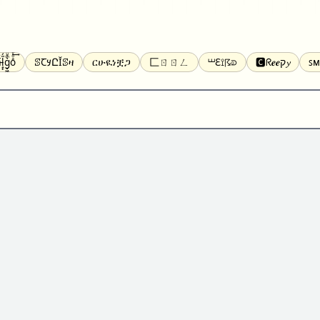
̝̙̎́g̬͖̣͉͛ͫͧͅoͣͦͮ͢͠
ꕷꞆ𐒦ԸĬꕷዛ
ርሁዪነቿጋ
匚ㄖㄖㄥ
⏙ℇ⟟☈⟄
🅲ᖇ𝒆𝒆ק𝔂
ꜱᴍ
ꕷꛎꛤꛤ
ȶɨӄȶօӄ
𝙵𝚊𝚌𝚎𝚋𝚘𝚘𝚔
𝗧𝗵𝗿𝗲𝗮𝗱𝘀
Ⓑⓤⓑⓑⓛⓔⓢ