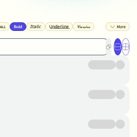
ᴀʟʟ
𝐁𝐨𝐥𝐝
𝘐𝘵𝘢𝘭𝘪𝘤
U͟n͟d͟e͟r͟l͟i͟n͟e͟
𝒞𝓊𝓇𝓈𝒾𝓋ℯ
🅂🅀🅄🄰🅁🄴