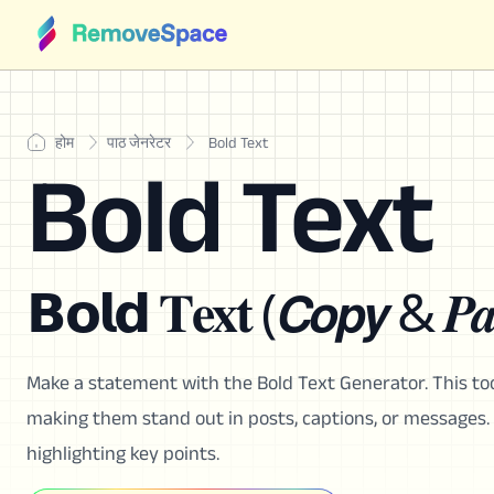
होम
पाठ जेनरेटर
Bold Text
Bold Text
𝗕𝗼𝗹𝗱 𝐓𝐞𝐱𝐭 (𝘾𝙤𝙥𝙮 & 𝑷𝒂
Make a statement with the Bold Text Generator. This to
making them stand out in posts, captions, or messages. 
highlighting key points.