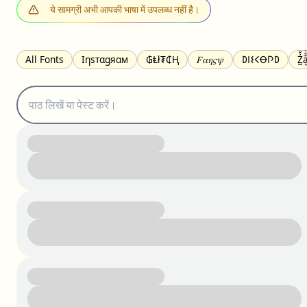
ये सामग्री अभी आपकी भाषा में उपलब्ध नहीं है।
All Fonts
Ιηѕтαgяαм
₲Ⱡł₮₵Ⱨ
𝐹𝛼𝜂𝜍𝜓
𐌃𐌉𐌔𐌂Ꝋ𐌐𐌃
Z̺͐̐a̵͉̅͋̇l
S̶t̶r̶i̶k̶e̶t̶h̶r̶o̶u̶g̶h̶
ᗷᏆǤ
uʍoꓷ ǝpᴉsdꓵ
𝕋𝕨𝕚𝕥𝕥𝕖𝕣
ꛃꛅꛎ𖢧