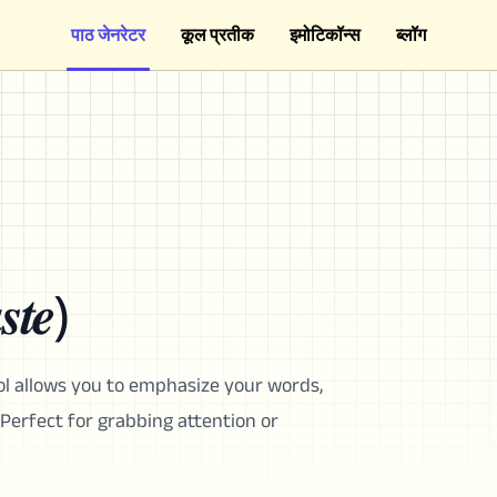
पाठ जेनरेटर
कूल प्रतीक
इमोटिकॉन्स
ब्लॉग
𝒕𝒆)
ol allows you to emphasize your words,
Perfect for grabbing attention or