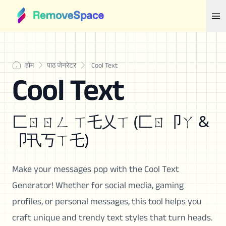
होम
पाठ जेनरेटर
Cool Text
Cool Text
匚ㄖㄖㄥ ㄒ乇乂ㄒ (匚ㄖ卩ㄚ &
卩卂丂ㄒ乇)
Make your messages pop with the Cool Text
Generator! Whether for social media, gaming
profiles, or personal messages, this tool helps you
craft unique and trendy text styles that turn heads.