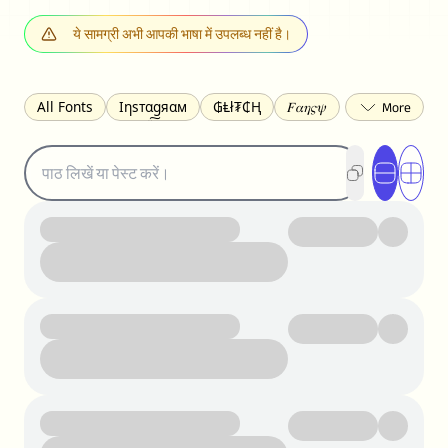
ये सामग्री अभी आपकी भाषा में उपलब्ध नहीं है।
All Fonts
Ιηѕтαgяαм
₲Ⱡł₮₵Ⱨ
𝐹𝛼𝜂𝜍𝜓
𐌃𐌉𐌔𐌂Ꝋ𐌐𐌃
Z̺͐̐a̵͉̅͋̇l̝̙̎́g̬͖̣͉͛ͫͧͅoͣͦͮ͢͠
ꕷꞆ𐒦ԸĬꕷዛ
ርሁዪነቿጋ
匚ㄖㄖㄥ
⏙ℇ⟟☈⟄
🅲ᖇ𝒆𝒆ק𝔂
ꜱᴍᴀʟʟ
𝐁𝐨𝐥𝐝
𝘐𝘵𝘢𝘭𝘪𝘤
U͟n͟d͟e͟r͟l͟i͟n͟e͟
𝒞𝓊𝓇𝓈𝒾𝓋ℯ
S̶t̶r̶i̶k̶e̶t̶h̶r̶o̶u̶g̶h̶
ᗷᏆǤ
uʍoꓷ ǝpᴉsdꓵ
𝕋𝕨𝕚𝕥𝕥𝕖𝕣
ꛃꛅꛎ𖢧ꕷꛎꛤꛤ
ȶɨӄȶօӄ
𝙵𝚊𝚌𝚎𝚋𝚘𝚘𝚔
𝗧𝗵𝗿𝗲𝗮𝗱𝘀
Ⓑⓤⓑⓑⓛⓔⓢ
🅂🅀🅄🄰🅁🄴