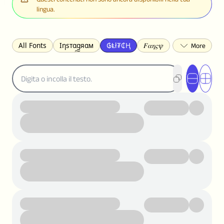
lingua.
All Fonts
Ιηѕтαgяαм
₲Ⱡł₮₵Ⱨ
𝐹𝛼𝜂𝜍𝜓
𐌃𐌉𐌔𐌂Ꝋ𐌐𐌃
Z̺͐̐a̵͉̅͋̇l̝̙̎́g̬͖̣͉͛ͫͧͅoͣͦͮ͢͠
ꕷꞆ𐒦ԸĬꕷዛ
ርሁዪነቿጋ
匚ㄖㄖㄥ
⏙ℇ⟟☈⟄
🅲ᖇ𝒆𝒆ק𝔂
ꜱᴍᴀʟʟ
𝐁𝐨𝐥𝐝
𝘐𝘵𝘢𝘭𝘪𝘤
U͟n͟d͟e͟r͟l͟i͟n͟e͟
𝒞𝓊𝓇𝓈𝒾𝓋ℯ
S̶t̶r̶i̶k̶e̶t̶h̶r̶o̶u̶g̶h̶
ᗷᏆǤ
uʍoꓷ ǝpᴉsdꓵ
𝕋𝕨𝕚𝕥𝕥𝕖𝕣
ꛃꛅꛎ𖢧ꕷꛎꛤꛤ
ȶɨӄȶօӄ
𝙵𝚊𝚌𝚎𝚋𝚘𝚘𝚔
𝗧𝗵𝗿𝗲𝗮𝗱𝘀
Ⓑⓤⓑⓑⓛⓔⓢ
🅂🅀🅄🄰🅁🄴