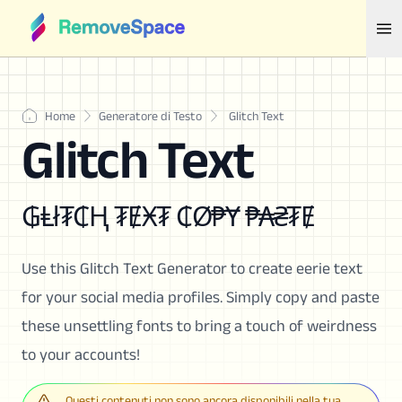
Home
Generatore di Testo
Glitch Text
Glitch Text
₲Ⱡł₮₵Ⱨ ₮ɆӾ₮ ₵Ø₱Ɏ ₱₳₴₮Ɇ
Use this Glitch Text Generator to create eerie text
for your social media profiles. Simply copy and paste
these unsettling fonts to bring a touch of weirdness
to your accounts!
Questi contenuti non sono ancora disponibili nella tua