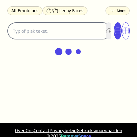
All Emoticons
( ͡° ͜ʖ ͡°) Lenny Faces
(✯◡✯) Cute
(╯°□°)╯︵ ┻━┻ Table Flip
¯\_(ツ)_/¯ Shrug
(◠‿◠)♡ Flirting
(ノಠ益ಠ)ノ Angry
ヽ༼ຈل͜ຈ༽ﾉ Dongers
ʕ•ᴥ•ʔ Bears
(｡•́︿•̀｡) Sad
(ﾐ^ᆽ^ﾐ) Cats
(•᷄⌓•᷅) Confused
(^‿^) Happy
(^_-) Winking
(ᵕ≀ ̠ᵕ ) Shy
(⇀_⇀) Disapproving
(¬_¬) Annoyed
(❀❛ᴗ❛) Blushing
ლ(•́•́ლ) Scared
(⊙_☉) Surprised
(♥‿♥) Love
ᄽ(☉_☉)ᄿ Spiders
(・へ・) Nervous
(╯︵╰,) Depressed
(*^.^)つ♨ Eating
٩(^ᴗ^)۶ Excited
(〃∇〃) Embarrassed
︻デ═一 Guns
ଘ(੭ˊ꒳ˋ)੭✩ Angels
┌(˘⌣˘)ʃ Dancing
( ° ͜ʖ͡°)╭∩╮ Middle Finger
Over Ons
Contact
Privacybeleid
Gebruiksvoorwaarden
© 2025
RemoveSpace