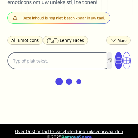
emoticons om uw unieke stijl te tonen!
Deze inhoud is nog niet beschikbaar in uw taal.
All Emoticons
( ͡° ͜ʖ ͡°) Lenny Faces
(✯◡✯) Cute
(╯°□°)╯︵ ┻━┻ Table Flip
¯\_(ツ)_/¯ Shrug
(◠‿◠)♡ Flirting
(ノಠ益ಠ)ノ Angry
ヽ༼ຈل͜ຈ༽ﾉ Dongers
ʕ•ᴥ•ʔ Bears
(｡•́︿•̀｡) Sad
(ﾐ^ᆽ^ﾐ) Cats
(•᷄⌓•᷅) Confused
(^‿^) Happy
(^_-) Winking
(ᵕ≀ ̠ᵕ ) Shy
(⇀_⇀) Disapproving
(¬_¬) Annoyed
(❀❛ᴗ❛) Blushing
ლ(•́•́ლ) Scared
(⊙_☉) Surprised
(♥‿♥) Love
ᄽ(☉_☉)ᄿ Spiders
(・へ・) Nervous
Over Ons
Contact
Privacybeleid
Gebruiksvoorwaarden
(╯︵╰,) Depressed
(*^.^)つ♨ Eating
© 2025
RemoveSpace