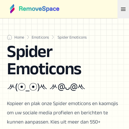
Home
Emoticons
Spider Emoticons
Spider
Emoticons
ᄽ(☉_☉)ᄿ ᄽ@ᴗ@ᄿ
Kopieer en plak onze Spider emoticons en kaomojis
om uw sociale media profielen en berichten te
kunnen aanpassen. Kies uit meer dan 550+