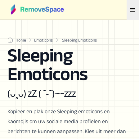
Home
Emoticons
Sleeping Emoticons
Sleeping
Emoticons
(ᴗ˳ᴗ) zZ ( ˘-˘)~~zzz
Kopieer en plak onze Sleeping emoticons en
kaomojis om uw sociale media profielen en
berichten te kunnen aanpassen. Kies uit meer dan