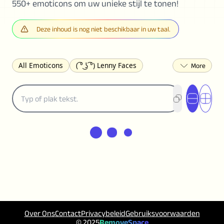
550+ emoticons om uw unieke stijl te tonen!
Deze inhoud is nog niet beschikbaar in uw taal.
All Emoticons
( ͡° ͜ʖ ͡°) Lenny Faces
(✯◡✯) Cute
(╯°□°)╯︵ ┻━┻ Table Flip
¯\_(ツ)_/¯ Shrug
(◠‿◠)♡ Flirting
(ノಠ益ಠ)ノ Angry
ヽ༼ຈل͜ຈ༽ﾉ Dongers
ʕ•ᴥ•ʔ Bears
(｡•́︿•̀｡) Sad
(ﾐ^ᆽ^ﾐ) Cats
(•᷄⌓•᷅) Confused
(^‿^) Happy
(^_-) Winking
(ᵕ≀ ̠ᵕ ) Shy
(⇀_⇀) Disapproving
(¬_¬) Annoyed
(❀❛ᴗ❛) Blushing
ლ(•́•́ლ) Scared
(⊙_☉) Surprised
(♥‿♥) Love
ᄽ(☉_☉)ᄿ Spiders
(・へ・) Nervous
Over Ons
Contact
Privacybeleid
Gebruiksvoorwaarden
(╯︵╰,) Depressed
(*^.^)つ♨ Eating
© 2025
RemoveSpace