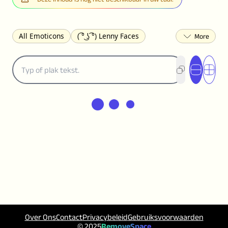
All Emoticons
( ͡° ͜ʖ ͡°) Lenny Faces
(✯◡✯) Cute
(╯°□°)╯︵ ┻━┻ Table Flip
¯\_(ツ)_/¯ Shrug
(◠‿◠)♡ Flirting
(ノಠ益ಠ)ノ Angry
ヽ༼ຈل͜ຈ༽ﾉ Dongers
ʕ•ᴥ•ʔ Bears
(｡•́︿•̀｡) Sad
(ﾐ^ᆽ^ﾐ) Cats
(•᷄⌓•᷅) Confused
(^‿^) Happy
(^_-) Winking
(ᵕ≀ ̠ᵕ ) Shy
(⇀_⇀) Disapproving
(¬_¬) Annoyed
(❀❛ᴗ❛) Blushing
ლ(•́•́ლ) Scared
(⊙_☉) Surprised
(♥‿♥) Love
ᄽ(☉_☉)ᄿ Spiders
(・へ・) Nervous
(╯︵╰,) Depressed
(*^.^)つ♨ Eating
٩(^ᴗ^)۶ Excited
(〃∇〃) Embarrassed
Over Ons
Contact
Privacybeleid
Gebruiksvoorwaarden
︻デ═一 Guns
ଘ(੭ˊ꒳ˋ)੭✩ Angels
© 2025
RemoveSpace