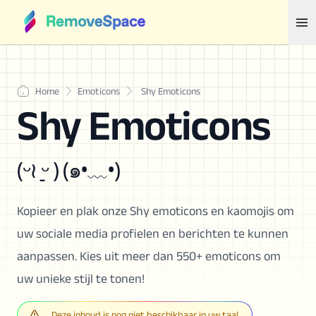
Home
Emoticons
Shy Emoticons
Shy Emoticons
(ᵕ≀ ̠ᵕ ) (๑•﹏•)
Kopieer en plak onze Shy emoticons en kaomojis om
uw sociale media profielen en berichten te kunnen
aanpassen. Kies uit meer dan 550+ emoticons om
uw unieke stijl te tonen!
Deze inhoud is nog niet beschikbaar in uw taal.