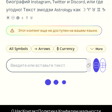
биографий Instagram, Twitter и Discord, или где
угодно! Текст эмодзи Astrology как ☽ ♈︎ ♉︎ ♊︎ ♑︎
♓︎ ☉ ⊕ ♁ ☿ ♅
Этот контент еще не доступен на вашем языке.
All Symbols
➩ Arrows
₿ Currency
☽ Astrology
✩ Stars
♡ Hearts
❀ Flowers
❅ Weather
✈ Business
℉ Units
⁈ Punctuation
Σ Math
⓽ Numbers
𝓐 Latin
オ Japanese
🈫 Enclosed
㋡ Smileys
ㄆ Bopomofo
⺶ Chinese
ʑ Phonetic
Ω Greek
❏ Squares
⟪ Brackets
✄ Dingbats
⌘ Technical
≟ Comparisons
О Нас
Контакт
Политика Конфиденциальности
🜟 Alchemy
╝ Corners
ā Pinyin