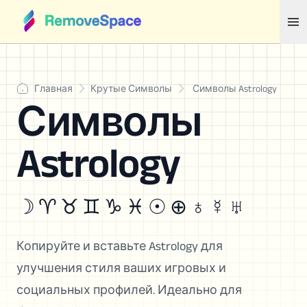
Главная
Крутые Символы
Символы Astrology
Символы
Astrology
☽ ♈︎ ♉︎ ♊︎ ♑︎ ♓︎ ☉ ⊕ ♁ ☿ ♅
Копируйте и вставьте Astrology для
улучшения стиля ваших игровых и
социальных профилей. Идеально для