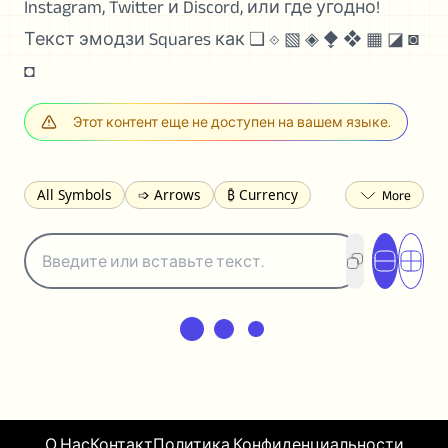
Instagram, Twitter и Discord, или где угодно!
Текст эмодзи Squares как ❏ ⟐ ▧ ◈ ⧪ ❖ ▦ ◪ ◙
◘
Этот контент еще не доступен на вашем языке.
All Symbols
➩ Arrows
₿ Currency
☽ Astrology
✩ Stars
♡ Hearts
❀ Flowers
❅ Weather
✈ Business
℉ Units
⁈ Punctuation
Σ Math
⓽ Numbers
𝓐 Latin
オ Japanese
🈫 Enclosed
㋡ Smileys
ㄆ Bopomofo
⺶ Chinese
ʑ Phonetic
Ω Greek
❏ Squares
⟪ Brackets
✄ Dingbats
⌘ Technical
≟ Comparisons
О Нас
Контакт
Политика Конфиденциальности
🜟 Alchemy
╝ Corners
ā Pinyin