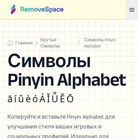
Крутые
Символы Pinyin
Главная
Символы
Alphabet
Символы
Pinyin Alphabet
ā í ǔ è ó Á Ǐ Ǚ Ě Ō
Копируйте и вставьте Pinyin Alphabet для
улучшения стиля ваших игровых и
социальных профилей. Идеально для