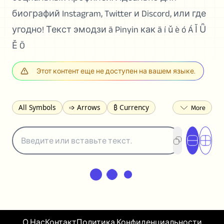
биографий Instagram, Twitter и Discord, или где
угодно! Текст эмодзи ā Pinyin как ā í ǔ è ó Á Ǐ Ǚ
Ě Ō
Этот контент еще не доступен на вашем языке.
All Symbols
➩ Arrows
₿ Currency
☽ Astrology
✩ Stars
♡ Hearts
❀ Flowers
❅ Weather
✈ Business
℉ Units
⁈ Punctuation
Σ Math
⓽ Numbers
𝓐 Latin
オ Japanese
🈫 Enclosed
㋡ Smileys
ㄆ Bopomofo
⺶ Chinese
ʑ Phonetic
Ω Greek
❏ Squares
⟪ Brackets
✄ Dingbats
⌘ Technical
≟ Comparisons
О Нас
Контакт
Политика Конфиденциальности