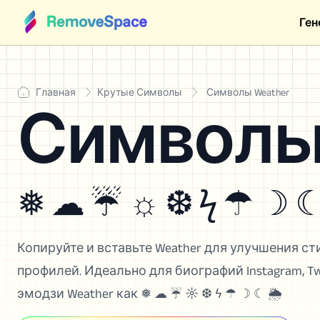
Ген
Главная
Крутые Символы
Символы Weather
Символы 
❅ ☁ ☔ ☼ ❆ ϟ ☂ ☽ ☾
Копируйте и вставьте Weather для улучшения с
профилей. Идеально для биографий Instagram, Twit
эмодзи Weather как ❅ ☁ ☔ ☼ ❆ ϟ ☂ ☽ ☾ 🌦