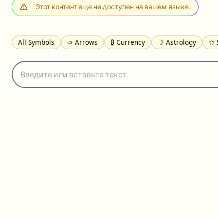
Этот контент еще не доступен на вашем языке.
All Symbols
➩ Arrows
₿ Currency
☽ Astrology
✩ 
𝓐 Latin
オ Japanese
🈫 Enclosed
㋡ Smileys
ㄆ Bo
≟ Comparisons
🜟 Alchemy
╝ Corners
ā Pinyin
䷁ 
👻 Halloween
✌︎ Hands
⚤ People
✓ Check Marks