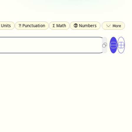
 Units
⁈ Punctuation
Σ Math
⓽ Numbers
 Brackets
✄ Dingbats
⌘ Technical
s
☂️ Clothing
🍴 Food
㋿ Square