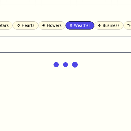
Stars
♡ Hearts
❀ Flowers
❅ Weather
✈ Business
℉
pomofo
⺶ Chinese
ʑ Phonetic
Ω Greek
❏ Squares
⟪
Lines
♫ Music and Games
◎ Circles
⟁ Triangles
🏁 Flag
일 Korean