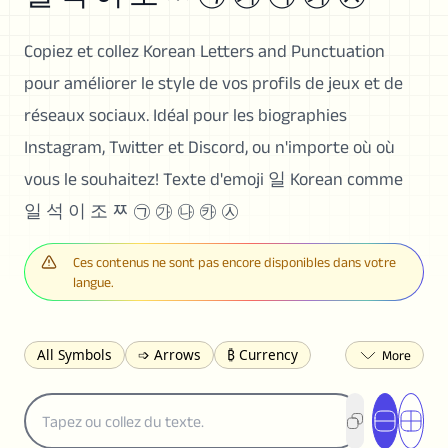
Copiez et collez Korean Letters and Punctuation
pour améliorer le style de vos profils de jeux et de
réseaux sociaux. Idéal pour les biographies
Instagram, Twitter et Discord, ou n'importe où où
vous le souhaitez! Texte d'emoji 일 Korean comme
일 석 이 조 ﾹ ㉠ ㉮ ㉯ ㉸ ㉦
Ces contenus ne sont pas encore disponibles dans votre
langue.
All Symbols
➩ Arrows
₿ Currency
☽ Astrology
✩ Stars
♡ Hearts
❀ Flowers
❅ Weather
✈ Business
℉ Units
⁈ Punctuation
Σ Math