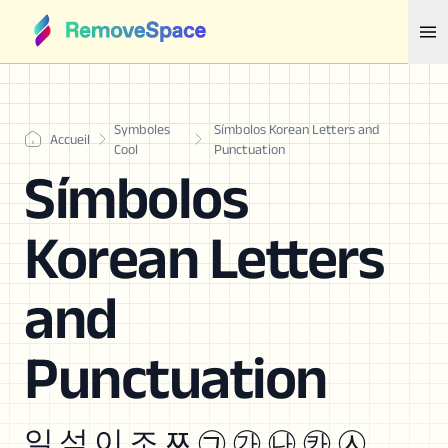
Symboles
Símbolos Korean Letters and
Accueil
Cool
Punctuation
Símbolos
Korean Letters
and
Punctuation
일 석 이 조 ﾹ ㉠ ㉮ ㉯ ㉸ ㉦