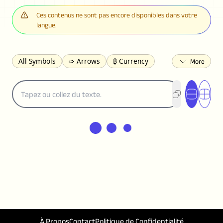
Ces contenus ne sont pas encore disponibles dans votre
langue.
All Symbols
➩ Arrows
₿ Currency
☽ Astrology
✩ Stars
♡ Hearts
❀ Flowers
❅ Weather
✈ Business
℉ Units
⁈ Punctuation
Σ Math
⓽ Numbers
𝓐 Latin
オ Japanese
🈫 Enclosed
㋡ Smileys
ㄆ Bopomofo
⺶ Chinese
ʑ Phonetic
Ω Greek
❏ Squares
⟪ Brackets
✄ Dingbats
⌘ Technical
≟ Comparisons
🜟 Alchemy
╝ Corners
ā Pinyin
䷁ Lines
♫ Music and Games
◎ Circles
⟁ Triangles
🏁 Flags
☂️ Clothing
À Propos
Contact
Politique de Confidentialité