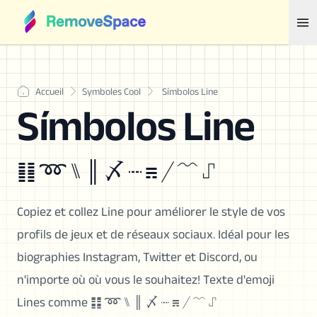
Accueil
Symboles Cool
Símbolos Line
Símbolos Line
䷁ ➿ ⑊ ║ 〆 ┉ ☴ ╱ ﹌ ⑀
Copiez et collez Line pour améliorer le style de vos
profils de jeux et de réseaux sociaux. Idéal pour les
biographies Instagram, Twitter et Discord, ou
n'importe où où vous le souhaitez! Texte d'emoji
Lines comme ䷁ ➿ ⑊ ║ 〆 ┉ ☴ ╱ ﹌ ⑀