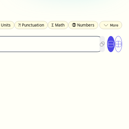
 Units
⁈ Punctuation
Σ Math
⓽ Numbers
 Brackets
✄ Dingbats
⌘ Technical
s
☂️ Clothing
🍴 Food
㋿ Square