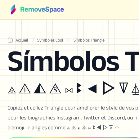
Accueil
Symboles Cool
Símbolos Triangle
Símbolos T
⟁ ⨹ ◭ ⧌ ⨝ ꔪ ◄ ▷ ꘜ 
Copiez et collez Triangle pour améliorer le style de vos p
pour les biographies Instagram, Twitter et Discord, ou n
d'emoji Triangles comme ⟁ ⨹ ◭ ⧌ ⨝ ꔪ ◄ ▷ ꘜ ⏅