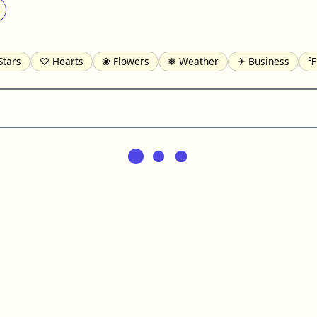
Stars
♡ Hearts
❀ Flowers
❅ Weather
✈ Business
℉
pomofo
⺶ Chinese
ʑ Phonetic
Ω Greek
❏ Squares
⟪
Lines
♫ Music and Games
◎ Circles
⟁ Triangles
🏁 Flag
일 Korean