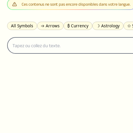
Ces contenus ne sont pas encore disponibles dans votre langue.
All Symbols
➩ Arrows
₿ Currency
☽ Astrology
✩ 
𝓐 Latin
オ Japanese
🈫 Enclosed
㋡ Smileys
ㄆ Bo
≟ Comparisons
🜟 Alchemy
╝ Corners
ā Pinyin
䷁ 
👻 Halloween
✌︎ Hands
⚤ People
✓ Check Marks