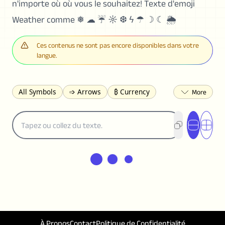
n'importe où où vous le souhaitez! Texte d'emoji
Weather comme ❅ ☁ ☔ ☼ ❆ ϟ ☂ ☽ ☾ 🌦
Ces contenus ne sont pas encore disponibles dans votre
langue.
All Symbols
➩ Arrows
₿ Currency
☽ Astrology
✩ Stars
♡ Hearts
❀ Flowers
❅ Weather
✈ Business
℉ Units
⁈ Punctuation
Σ Math
⓽ Numbers
𝓐 Latin
オ Japanese
🈫 Enclosed
㋡ Smileys
ㄆ Bopomofo
⺶ Chinese
ʑ Phonetic
Ω Greek
❏ Squares
⟪ Brackets
✄ Dingbats
⌘ Technical
≟ Comparisons
🜟 Alchemy
╝ Corners
ā Pinyin
À Propos
Contact
Politique de Confidentialité