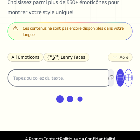
Choisissez parmi plus de 550+ émoticônes pour
montrer votre style unique!
Ces contenus ne sont pas encore disponibles dans votre
langue.
All Emoticons
( ͡° ͜ʖ ͡°) Lenny Faces
(✯◡✯) Cute
(╯°□°)╯︵ ┻━┻ Table Flip
¯\_(ツ)_/¯ Shrug
(◠‿◠)♡ Flirting
(ノಠ益ಠ)ノ Angry
ヽ༼ຈل͜ຈ༽ﾉ Dongers
ʕ•ᴥ•ʔ Bears
(｡•́︿•̀｡) Sad
(ﾐ^ᆽ^ﾐ) Cats
(•᷄⌓•᷅) Confused
(^‿^) Happy
(^_-) Winking
(ᵕ≀ ̠ᵕ ) Shy
(⇀_⇀) Disapproving
(¬_¬) Annoyed
(❀❛ᴗ❛) Blushing
ლ(•́•́ლ) Scared
(⊙_☉) Surprised
(♥‿♥) Love
À Propos
Contact
Politique de Confidentialité