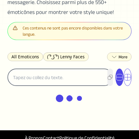
messagerie. Choisissez parmi plus de 550+
émoticônes pour montrer votre style unique!
Ces contenus ne sont pas encore disponibles dans votre
langue.
All Emoticons
( ͡° ͜ʖ ͡°) Lenny Faces
(✯◡✯) Cute
(╯°□°)╯︵ ┻━┻ Table Flip
¯\_(ツ)_/¯ Shrug
(◠‿◠)♡ Flirting
(ノಠ益ಠ)ノ Angry
ヽ༼ຈل͜ຈ༽ﾉ Dongers
ʕ•ᴥ•ʔ Bears
(｡•́︿•̀｡) Sad
(ﾐ^ᆽ^ﾐ) Cats
(•᷄⌓•᷅) Confused
(^‿^) Happy
(^_-) Winking
(ᵕ≀ ̠ᵕ ) Shy
(⇀_⇀) Disapproving
(¬_¬) Annoyed
(❀❛ᴗ❛) Blushing
ლ(•́•́ლ) Scared
(⊙_☉) Surprised
(♥‿♥) Love
À Propos
Contact
Politique de Confidentialité