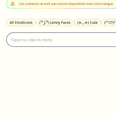
Ces contenus ne sont pas encore disponibles dans votre langue.
All Emoticons
( ͡° ͜ʖ ͡°) Lenny Faces
(✯◡✯) Cute
(╯°□°)
(｡•́︿•̀｡) Sad
(ﾐ^ᆽ^ﾐ) Cats
(•᷄⌓•᷅) Confused
(^‿^) Happy
(⊙_☉) Surprised
(♥‿♥) Love
ᄽ(☉_☉)ᄿ Spiders
(・へ・
ଘ(੭ˊ꒳ˋ)੭✩ Angels
┌(˘⌣˘)ʃ Dancing
( ° ͜ʖ͡°)╭∩╮ Middle Fing
(ꈍ ω ꈍ) UwU
▬▬ι═══════ﺤ Swords
(✿◠‿◠) Flowers