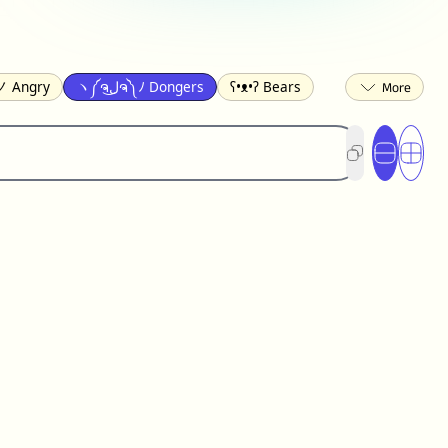
 Angry
ヽ༼ຈل͜ຈ༽ﾉ Dongers
ʕ•ᴥ•ʔ Bears
ed
(❀❛ᴗ❛) Blushing
ლ(•́•́ლ) Scared
ited
(〃∇〃) Embarrassed
︻デ═一 Guns
) Crying
(≧▽≦) Laughing
(U•ᴥ•U) Dogs