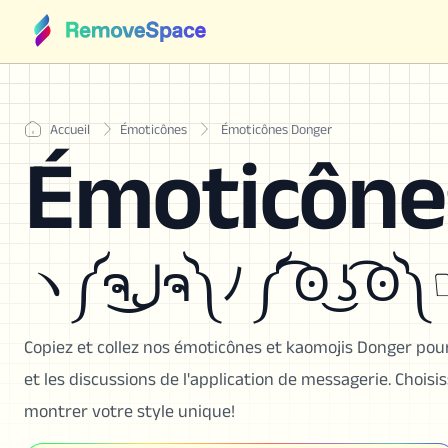
Accueil
Émoticônes
Émoticônes Donger
Émoticône
ヽ༼ຈل͜ຈ༽ﾉ ༼ ͡ʘ ͜ʖ ͡ʘ
Copiez et collez nos émoticônes et kaomojis Donger pour
et les discussions de l'application de messagerie. Choi
montrer votre style unique!