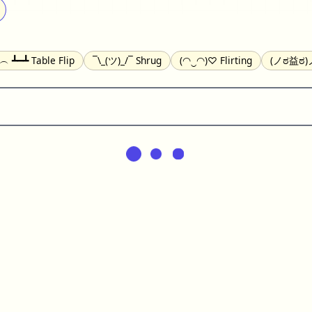
╯︵ ┻━┻ Table Flip
¯\_(ツ)_/¯ Shrug
(◠‿◠)♡ Flirting
(ノಠ益ಠ)ノ
(^_-) Winking
(ᵕ≀ ̠ᵕ ) Shy
(⇀_⇀) Disapproving
(¬_¬) Annoy
) Nervous
(╯︵╰,) Depressed
(*^.^)つ♨ Eating
٩(^ᴗ^)۶ Exc
er
(ᴗ˳ᴗ) zZ Sleeping
( ˘ ³˘)♥ Kissing
ᕕ(╯°□°)ᕗ Running
(ಥ_ಥ
(⌐■_■) Sunglasses
↜(Φ益Φ)Ψ Devils
(╭ರ_•́) Thinking