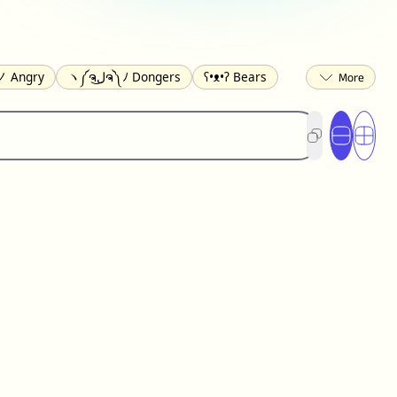
 Angry
ヽ༼ຈل͜ຈ༽ﾉ Dongers
ʕ•ᴥ•ʔ Bears
ed
(❀❛ᴗ❛) Blushing
ლ(•́•́ლ) Scared
ited
(〃∇〃) Embarrassed
︻デ═一 Guns
) Crying
(≧▽≦) Laughing
(U•ᴥ•U) Dogs