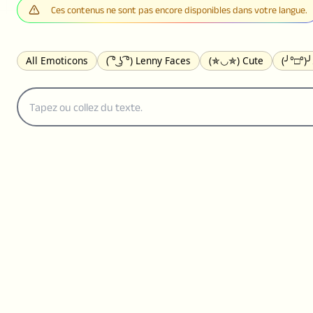
Ces contenus ne sont pas encore disponibles dans votre langue.
All Emoticons
( ͡° ͜ʖ ͡°) Lenny Faces
(✯◡✯) Cute
(╯°□°)
(｡•́︿•̀｡) Sad
(ﾐ^ᆽ^ﾐ) Cats
(•᷄⌓•᷅) Confused
(^‿^) Happy
(⊙_☉) Surprised
(♥‿♥) Love
ᄽ(☉_☉)ᄿ Spiders
(・へ・
ଘ(੭ˊ꒳ˋ)੭✩ Angels
┌(˘⌣˘)ʃ Dancing
( ° ͜ʖ͡°)╭∩╮ Middle Fing
(ꈍ ω ꈍ) UwU
▬▬ι═══════ﺤ Swords
(✿◠‿◠) Flowers