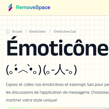
Accueil
Émoticônes
Émoticônes Sad
Émoticône
(｡•́︿•̀｡) (｡-人-｡)
Copiez et collez nos émoticônes et kaomojis Sad pour pe
les discussions de l'application de messagerie. Choisis
montrer votre style unique!