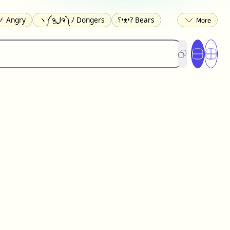
 Angry
ヽ༼ຈل͜ຈ༽ﾉ Dongers
ʕ•ᴥ•ʔ Bears
ed
(❀❛ᴗ❛) Blushing
ლ(•́•́ლ) Scared
ited
(〃∇〃) Embarrassed
︻デ═一 Guns
) Crying
(≧▽≦) Laughing
(U•ᴥ•U) Dogs