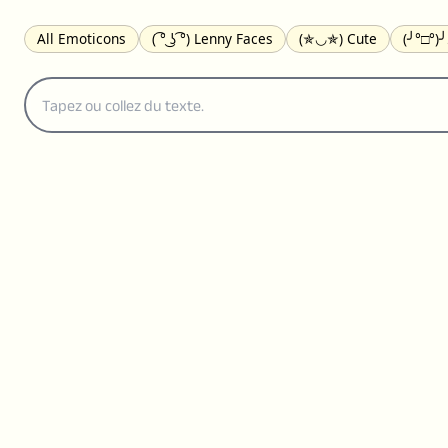
All Emoticons
( ͡° ͜ʖ ͡°) Lenny Faces
(✯◡✯) Cute
(╯°□°)
(｡•́︿•̀｡) Sad
(ﾐ^ᆽ^ﾐ) Cats
(•᷄⌓•᷅) Confused
(^‿^) Happy
(⊙_☉) Surprised
(♥‿♥) Love
ᄽ(☉_☉)ᄿ Spiders
(・へ・
ଘ(੭ˊ꒳ˋ)੭✩ Angels
┌(˘⌣˘)ʃ Dancing
( ° ͜ʖ͡°)╭∩╮ Middle Fing
(ꈍ ω ꈍ) UwU
▬▬ι═══════ﺤ Swords
(✿◠‿◠) Flowers