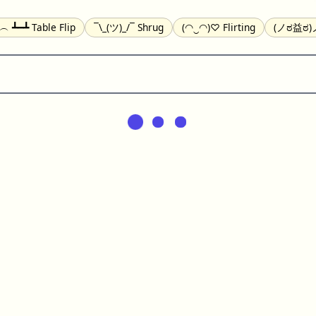
╯︵ ┻━┻ Table Flip
¯\_(ツ)_/¯ Shrug
(◠‿◠)♡ Flirting
(ノಠ益ಠ)ノ
(^_-) Winking
(ᵕ≀ ̠ᵕ ) Shy
(⇀_⇀) Disapproving
(¬_¬) Annoy
) Nervous
(╯︵╰,) Depressed
(*^.^)つ♨ Eating
٩(^ᴗ^)۶ Exc
er
(ᴗ˳ᴗ) zZ Sleeping
( ˘ ³˘)♥ Kissing
ᕕ(╯°□°)ᕗ Running
(ಥ_ಥ
(⌐■_■) Sunglasses
↜(Φ益Φ)Ψ Devils
(╭ರ_•́) Thinking