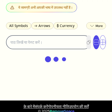
ये सामग्री अभी आपकी भाषा में उपलब्ध नहीं है।
All Symbols
➩ Arrows
₿ Currency
☽ Astrology
✩ Stars
♡ Hearts
❀ Flowers
❅ Weather
✈ Business
℉ Units
⁈ Punctuation
Σ Math
⓽ Numbers
𝓐 Latin
オ Japanese
🈫 Enclosed
㋡ Smileys
ㄆ Bopomofo
⺶ Chinese
ʑ Phonetic
Ω Greek
❏ Squares
⟪ Brackets
✄ Dingbats
⌘ Technical
≟ Comparisons
🜟 Alchemy
╝ Corners
ā Pinyin
䷁ Lines
♫ Music and Games
◎ Circles
⟁ Triangles
🏁 Flags
☂️ Clothing
के बारे में
संपर्क करें
गोपनीयता नीति
उपयोग की शर्तें
🍴 Food
㋿ Square
👻 Halloween
© 2025
RemoveSpace