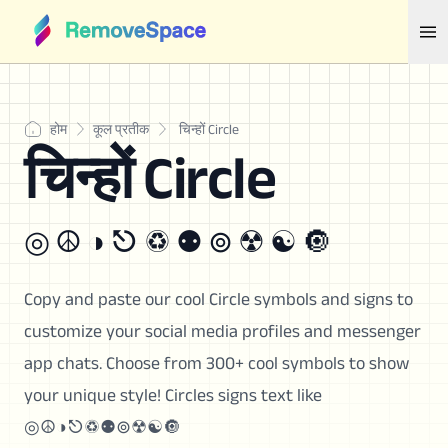
होम
कूल प्रतीक
चिन्हों Circle
चिन्हों Circle
◎ ☮ ◑ ⎋ ♽ ⚉ ⊚ ☢ ☯ 🔘
Copy and paste our cool Circle symbols and signs to
customize your social media profiles and messenger
app chats. Choose from 300+ cool symbols to show
your unique style! Circles signs text like
◎☮◑⎋♽⚉⊚☢☯🔘