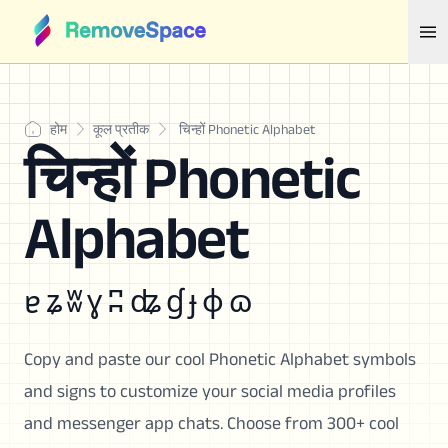
होम
कूल प्रतीक
चिन्हों Phonetic Alphabet
चिन्हों Phonetic
Alphabet
ɐ ʑ ʬ ɣ ʭ ʥ ɠ ɟ ɸ ɷ
Copy and paste our cool Phonetic Alphabet symbols
and signs to customize your social media profiles
and messenger app chats. Choose from 300+ cool