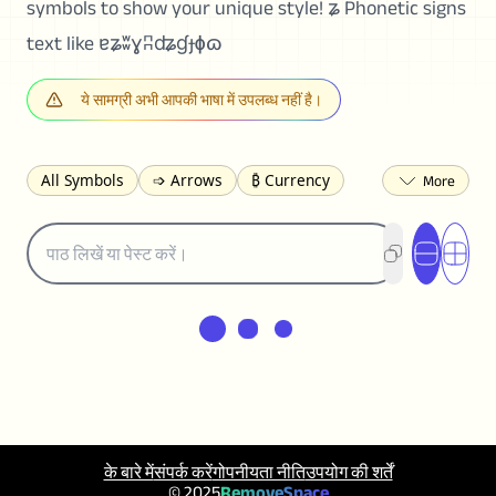
symbols to show your unique style! ʑ Phonetic signs
text like ɐʑʬɣʭʥɠɟɸɷ
ये सामग्री अभी आपकी भाषा में उपलब्ध नहीं है।
All Symbols
➩ Arrows
₿ Currency
☽ Astrology
✩ Stars
♡ Hearts
❀ Flowers
❅ Weather
✈ Business
℉ Units
⁈ Punctuation
Σ Math
⓽ Numbers
𝓐 Latin
オ Japanese
🈫 Enclosed
㋡ Smileys
ㄆ Bopomofo
⺶ Chinese
ʑ Phonetic
Ω Greek
❏ Squares
⟪ Brackets
✄ Dingbats
⌘ Technical
≟ Comparisons
🜟 Alchemy
╝ Corners
ā Pinyin
के बारे में
संपर्क करें
गोपनीयता नीति
उपयोग की शर्तें
䷁ Lines
♫ Music and Games
◎ Circles
© 2025
RemoveSpace