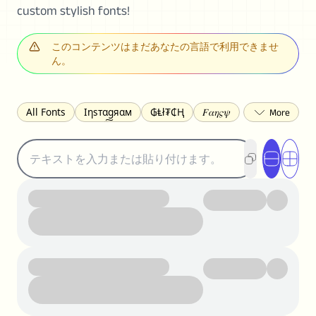
custom stylish fonts!
このコンテンツはまだあなたの言語で利用できませ
ん。
All Fonts
Ιηѕтαgяαм
₲Ⱡł₮₵Ⱨ
𝐹𝛼𝜂𝜍𝜓
𐌃𐌉𐌔𐌂Ꝋ𐌐𐌃
Z̺͐̐a̵͉̅͋̇l̝̙̎́g̬͖̣͉͛ͫͧͅoͣͦͮ͢͠
ꕷꞆ𐒦ԸĬꕷዛ
ርሁዪነቿጋ
匚ㄖㄖㄥ
⏙ℇ⟟☈⟄
🅲ᖇ𝒆𝒆ק𝔂
ꜱᴍᴀʟʟ
𝐁𝐨𝐥𝐝
𝘐𝘵𝘢𝘭𝘪𝘤
U͟n͟d͟e͟r͟l͟i͟n͟e͟
𝒞𝓊𝓇𝓈𝒾𝓋ℯ
S̶t̶r̶i̶k̶e̶t̶h̶r̶o̶u̶g̶h̶
ᗷᏆǤ
uʍoꓷ ǝpᴉsdꓵ
𝕋𝕨𝕚𝕥𝕥𝕖𝕣
ꛃꛅꛎ𖢧ꕷꛎꛤꛤ
ȶɨӄȶօӄ
𝙵𝚊𝚌𝚎𝚋𝚘𝚘𝚔
𝗧𝗵𝗿𝗲𝗮𝗱𝘀
Ⓑⓤⓑⓑⓛⓔⓢ
🅂🅀🅄🄰🅁🄴