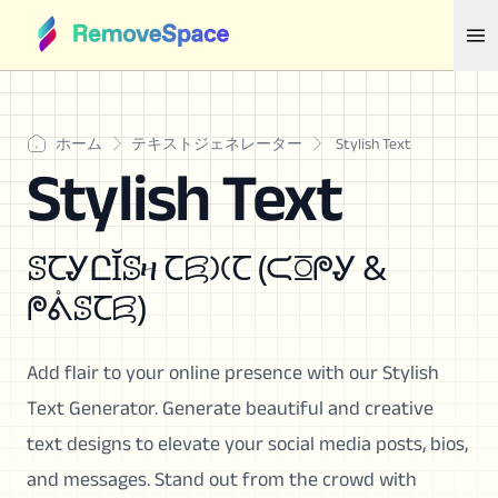
ホーム
テキストジェネレーター
Stylish Text
Stylish Text
ꕷꞆᎽԸĬꕷዛ Ꞇꗛ𐠷Ꞇ (ᙅꗞᖘᎽ &
ᖘᕔꕷꞆꗛ)
Add flair to your online presence with our Stylish
Text Generator. Generate beautiful and creative
text designs to elevate your social media posts, bios,
and messages. Stand out from the crowd with