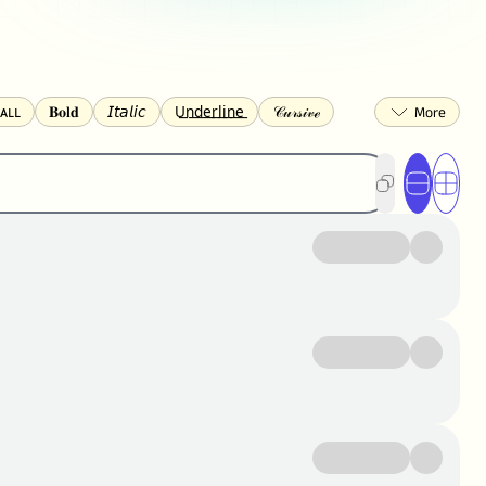
ᴀʟʟ
𝐁𝐨𝐥𝐝
𝘐𝘵𝘢𝘭𝘪𝘤
U͟n͟d͟e͟r͟l͟i͟n͟e͟
𝒞𝓊𝓇𝓈𝒾𝓋ℯ
🅂🅀🅄🄰🅁🄴