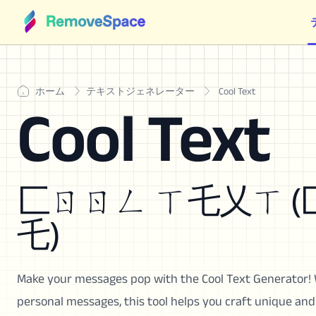
ホーム
テキストジェネレーター
Cool Text
Cool Text
匚ㄖㄖㄥ ㄒ乇乂ㄒ (
乇)
Make your messages pop with the Cool Text Generator! W
personal messages, this tool helps you craft unique and