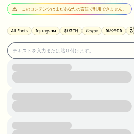
このコンテンツはまだあなたの言語で利用できません。
All Fonts
Ιηѕтαgяαм
₲Ⱡł₮₵Ⱨ
𝐹𝛼𝜂𝜍𝜓
𐌃𐌉𐌔𐌂Ꝋ𐌐𐌃
Z̺͐̐a̵͉̅͋̇l
S̶t̶r̶i̶k̶e̶t̶h̶r̶o̶u̶g̶h̶
ᗷᏆǤ
uʍoꓷ ǝpᴉsdꓵ
𝕋𝕨𝕚𝕥𝕥𝕖𝕣
ꛃꛅꛎ𖢧