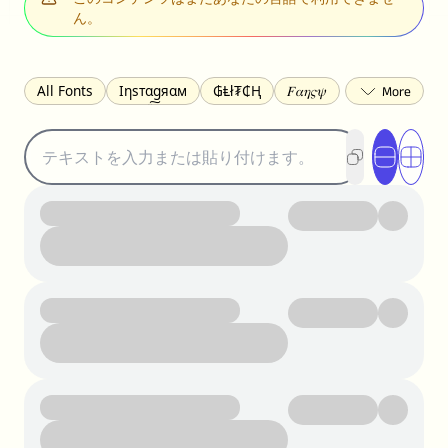
ん。
All Fonts
Ιηѕтαgяαм
₲Ⱡł₮₵Ⱨ
𝐹𝛼𝜂𝜍𝜓
𐌃𐌉𐌔𐌂Ꝋ𐌐𐌃
Z̺͐̐a̵͉̅͋̇l̝̙̎́g̬͖̣͉͛ͫͧͅoͣͦͮ͢͠
ꕷꞆ𐒦ԸĬꕷዛ
ርሁዪነቿጋ
匚ㄖㄖㄥ
⏙ℇ⟟☈⟄
🅲ᖇ𝒆𝒆ק𝔂
ꜱᴍᴀʟʟ
𝐁𝐨𝐥𝐝
𝘐𝘵𝘢𝘭𝘪𝘤
U͟n͟d͟e͟r͟l͟i͟n͟e͟
𝒞𝓊𝓇𝓈𝒾𝓋ℯ
S̶t̶r̶i̶k̶e̶t̶h̶r̶o̶u̶g̶h̶
ᗷᏆǤ
uʍoꓷ ǝpᴉsdꓵ
𝕋𝕨𝕚𝕥𝕥𝕖𝕣
ꛃꛅꛎ𖢧ꕷꛎꛤꛤ
ȶɨӄȶօӄ
𝙵𝚊𝚌𝚎𝚋𝚘𝚘𝚔
𝗧𝗵𝗿𝗲𝗮𝗱𝘀
Ⓑⓤⓑⓑⓛⓔⓢ
🅂🅀🅄🄰🅁🄴