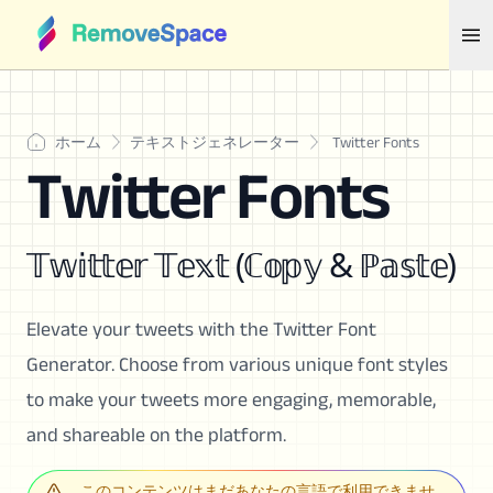
ホーム
テキストジェネレーター
Twitter Fonts
Twitter Fonts
𝕋𝕨𝕚𝕥𝕥𝕖𝕣 𝕋𝕖𝕩𝕥 (ℂ𝕠𝕡𝕪 & ℙ𝕒𝕤𝕥𝕖)
Elevate your tweets with the Twitter Font
Generator. Choose from various unique font styles
to make your tweets more engaging, memorable,
and shareable on the platform.
このコンテンツはまだあなたの言語で利用できませ