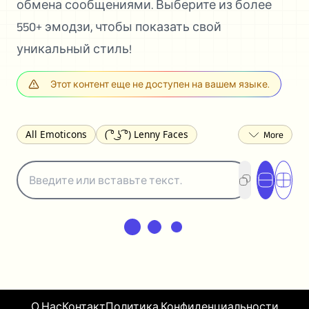
обмена сообщениями. Выберите из более
550+ эмодзи, чтобы показать свой
уникальный стиль!
Этот контент еще не доступен на вашем языке.
All Emoticons
( ͡° ͜ʖ ͡°) Lenny Faces
(✯◡✯) Cute
(╯°□°)╯︵ ┻━┻ Table Flip
¯\_(ツ)_/¯ Shrug
(◠‿◠)♡ Flirting
(ノಠ益ಠ)ノ Angry
ヽ༼ຈل͜ຈ༽ﾉ Dongers
ʕ•ᴥ•ʔ Bears
(｡•́︿•̀｡) Sad
(ﾐ^ᆽ^ﾐ) Cats
(•᷄⌓•᷅) Confused
(^‿^) Happy
(^_-) Winking
(ᵕ≀ ̠ᵕ ) Shy
(⇀_⇀) Disapproving
(¬_¬) Annoyed
(❀❛ᴗ❛) Blushing
ლ(•́•́ლ) Scared
О Нас
Контакт
Политика Конфиденциальности
(⊙_☉) Surprised
(♥‿♥) Love