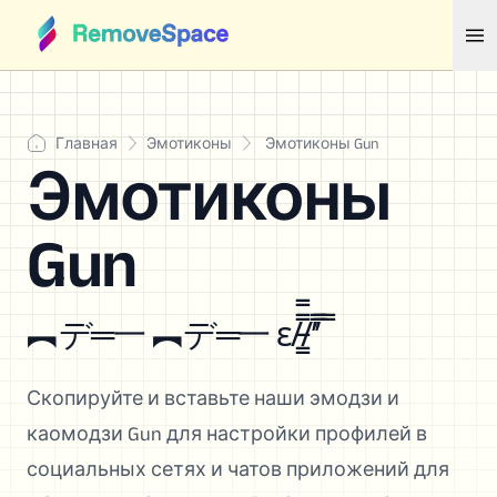
Главная
Эмотиконы
Эмотиконы Gun
Эмотиконы
Gun
︻デ═一 ︻デ═一 ε/̵͇̿̿/’̿’̿ ̿
Скопируйте и вставьте наши эмодзи и
каомодзи Gun для настройки профилей в
социальных сетях и чатов приложений для