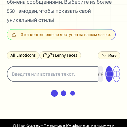
обмена сообщениями. Выберите из более
550+ эмодзи, чтобы показать свой
уникальный стиль!
Этот контент еще не доступен на вашем языке.
All Emoticons
( ͡° ͜ʖ ͡°) Lenny Faces
(✯◡✯) Cute
(╯°□°)╯︵ ┻━┻ Table Flip
¯\_(ツ)_/¯ Shrug
(◠‿◠)♡ Flirting
(ノಠ益ಠ)ノ Angry
ヽ༼ຈل͜ຈ༽ﾉ Dongers
ʕ•ᴥ•ʔ Bears
(｡•́︿•̀｡) Sad
(ﾐ^ᆽ^ﾐ) Cats
(•᷄⌓•᷅) Confused
(^‿^) Happy
(^_-) Winking
(ᵕ≀ ̠ᵕ ) Shy
(⇀_⇀) Disapproving
(¬_¬) Annoyed
(❀❛ᴗ❛) Blushing
ლ(•́•́ლ) Scared
О Нас
Контакт
Политика Конфиденциальности
(⊙_☉) Surprised
(♥‿♥) Love