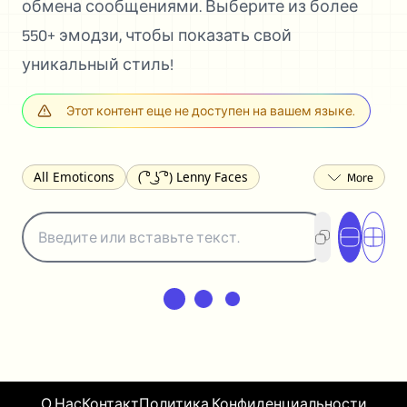
обмена сообщениями. Выберите из более
550+ эмодзи, чтобы показать свой
уникальный стиль!
Этот контент еще не доступен на вашем языке.
All Emoticons
( ͡° ͜ʖ ͡°) Lenny Faces
(✯◡✯) Cute
(╯°□°)╯︵ ┻━┻ Table Flip
¯\_(ツ)_/¯ Shrug
(◠‿◠)♡ Flirting
(ノಠ益ಠ)ノ Angry
ヽ༼ຈل͜ຈ༽ﾉ Dongers
ʕ•ᴥ•ʔ Bears
(｡•́︿•̀｡) Sad
(ﾐ^ᆽ^ﾐ) Cats
(•᷄⌓•᷅) Confused
(^‿^) Happy
(^_-) Winking
(ᵕ≀ ̠ᵕ ) Shy
(⇀_⇀) Disapproving
(¬_¬) Annoyed
(❀❛ᴗ❛) Blushing
ლ(•́•́ლ) Scared
О Нас
Контакт
Политика Конфиденциальности
(⊙_☉) Surprised
(♥‿♥) Love