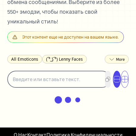
обмена сообщениями. Выберите из более
550+ эмодзи, чтобы показать свой
уникальный стиль!
Этот контент еще не доступен на вашем языке.
All Emoticons
( ͡° ͜ʖ ͡°) Lenny Faces
(✯◡✯) Cute
(╯°□°)╯︵ ┻━┻ Table Flip
¯\_(ツ)_/¯ Shrug
(◠‿◠)♡ Flirting
(ノಠ益ಠ)ノ Angry
ヽ༼ຈل͜ຈ༽ﾉ Dongers
ʕ•ᴥ•ʔ Bears
(｡•́︿•̀｡) Sad
(ﾐ^ᆽ^ﾐ) Cats
(•᷄⌓•᷅) Confused
(^‿^) Happy
(^_-) Winking
(ᵕ≀ ̠ᵕ ) Shy
(⇀_⇀) Disapproving
(¬_¬) Annoyed
(❀❛ᴗ❛) Blushing
ლ(•́•́ლ) Scared
О Нас
Контакт
Политика Конфиденциальности
(⊙_☉) Surprised
(♥‿♥) Love