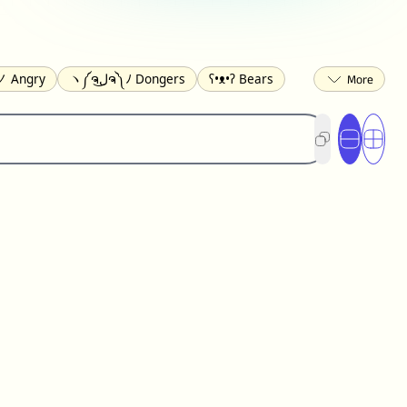
 Angry
ヽ༼ຈل͜ຈ༽ﾉ Dongers
ʕ•ᴥ•ʔ Bears
ed
(❀❛ᴗ❛) Blushing
ლ(•́•́ლ) Scared
ited
(〃∇〃) Embarrassed
︻デ═一 Guns
) Crying
(≧▽≦) Laughing
(U•ᴥ•U) Dogs