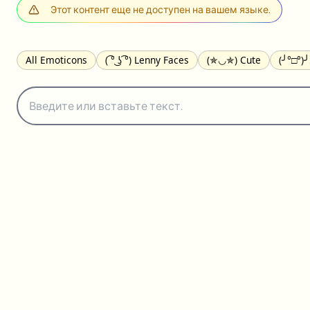
Этот контент еще не доступен на вашем языке.
All Emoticons
( ͡° ͜ʖ ͡°) Lenny Faces
(✯◡✯) Cute
(╯°□°)
(｡•́︿•̀｡) Sad
(ﾐ^ᆽ^ﾐ) Cats
(•᷄⌓•᷅) Confused
(^‿^) Happy
(⊙_☉) Surprised
(♥‿♥) Love
ᄽ(☉_☉)ᄿ Spiders
(・へ・
ଘ(੭ˊ꒳ˋ)੭✩ Angels
┌(˘⌣˘)ʃ Dancing
( ° ͜ʖ͡°)╭∩╮ Middle Fing
(ꈍ ω ꈍ) UwU
▬▬ι═══════ﺤ Swords
(✿◠‿◠) Flowers