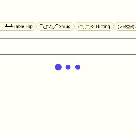
╯︵ ┻━┻ Table Flip
¯\_(ツ)_/¯ Shrug
(◠‿◠)♡ Flirting
(ノಠ益ಠ)ノ
(^_-) Winking
(ᵕ≀ ̠ᵕ ) Shy
(⇀_⇀) Disapproving
(¬_¬) Annoy
) Nervous
(╯︵╰,) Depressed
(*^.^)つ♨ Eating
٩(^ᴗ^)۶ Exc
er
(ᴗ˳ᴗ) zZ Sleeping
( ˘ ³˘)♥ Kissing
ᕕ(╯°□°)ᕗ Running
(ಥ_ಥ
(⌐■_■) Sunglasses
↜(Φ益Φ)Ψ Devils
(╭ರ_•́) Thinking