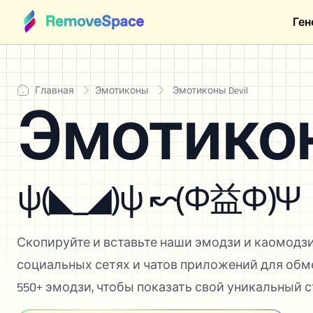
Ген
Главная
Эмотиконы
Эмотиконы Devil
Эмотикон
ψ(◣_◢)ψ ↜(Φ益Φ)Ψ
Скопируйте и вставьте наши эмодзи и каомодзи
социальных сетях и чатов приложений для обм
550+ эмодзи, чтобы показать свой уникальный с