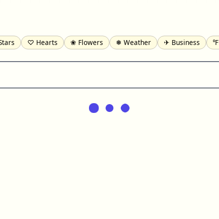
Stars
♡ Hearts
❀ Flowers
❅ Weather
✈ Business
℉
pomofo
⺶ Chinese
ʑ Phonetic
Ω Greek
❏ Squares
⟪
Lines
♫ Music and Games
◎ Circles
⟁ Triangles
🏁 Flag
일 Korean