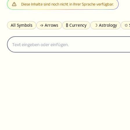
Diese Inhalte sind noch nicht in Ihrer Sprache verfügbar.
All Symbols
➩ Arrows
₿ Currency
☽ Astrology
✩ 
𝓐 Latin
オ Japanese
🈫 Enclosed
㋡ Smileys
ㄆ Bo
≟ Comparisons
🜟 Alchemy
╝ Corners
ā Pinyin
䷁ 
👻 Halloween
✌︎ Hands
⚤ People
✓ Check Marks