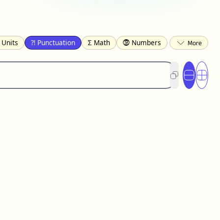
 Units
⁈ Punctuation
Σ Math
⓽ Numbers
 Brackets
✄ Dingbats
⌘ Technical
s
☂️ Clothing
🍴 Food
㋿ Square