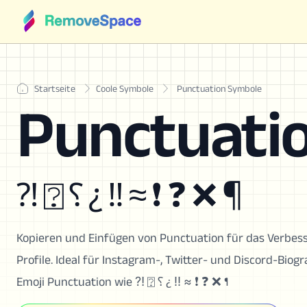
Startseite
Coole Symbole
Punctuation Symbole
Punctuati
⁈ ⍰ ⸮ ¿ ‼ ≈ ❗ ❓ ❌ ¶
Kopieren und Einfügen von Punctuation für das Verbesse
Profile. Ideal für Instagram-, Twitter- und Discord-Biog
Emoji Punctuation wie ⁈ ⍰ ⸮ ¿ ‼ ≈ ❗ ❓ ❌ ¶