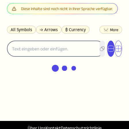
Diese Inhalte sind noch nicht in Ihrer Sprache verfügbar.
All Symbols
➩ Arrows
₿ Currency
☽ Astrology
✩ Stars
♡ Hearts
❀ Flowers
❅ Weather
✈ Business
℉ Units
⁈ Punctuation
Σ Math
⓽ Numbers
𝓐 Latin
オ Japanese
🈫 Enclosed
㋡ Smileys
ㄆ Bopomofo
⺶ Chinese
ʑ Phonetic
Ω Greek
❏ Squares
⟪ Brackets
✄ Dingbats
⌘ Technical
≟ Comparisons
🜟 Alchemy
╝ Corners
ā Pinyin
䷁ Lines
♫ Music and Games
◎ Circles
⟁ Triangles
🏁 Flags
☂️ Clothing
🍴 Food
㋿ Square
👻 Halloween
Über Uns
Kontakt
Datenschutzrichtlinie