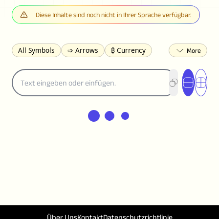
Diese Inhalte sind noch nicht in Ihrer Sprache verfügbar.
All Symbols
➩ Arrows
₿ Currency
☽ Astrology
✩ Stars
♡ Hearts
❀ Flowers
❅ Weather
✈ Business
℉ Units
⁈ Punctuation
Σ Math
⓽ Numbers
𝓐 Latin
オ Japanese
🈫 Enclosed
㋡ Smileys
ㄆ Bopomofo
⺶ Chinese
ʑ Phonetic
Ω Greek
❏ Squares
⟪ Brackets
✄ Dingbats
⌘ Technical
≟ Comparisons
🜟 Alchemy
╝ Corners
ā Pinyin
䷁ Lines
♫ Music and Games
◎ Circles
⟁ Triangles
🏁 Flags
☂️ Clothing
🍴 Food
㋿ Square
👻 Halloween
Über Uns
Kontakt
Datenschutzrichtlinie