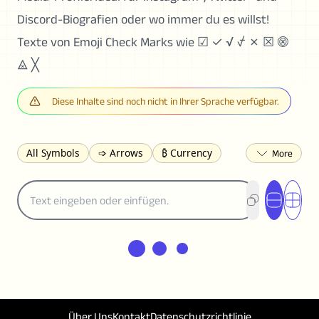
Discord-Biografien oder wo immer du es willst!
Texte von Emoji Check Marks wie ☑ ✓ √ ⍻ ✗ ☒ ⨷
⨻ ╳
Diese Inhalte sind noch nicht in Ihrer Sprache verfügbar.
All Symbols
➩ Arrows
₿ Currency
☽ Astrology
✩ Stars
♡ Hearts
❀ Flowers
❅ Weather
✈ Business
℉ Units
⁈ Punctuation
Σ Math
⓽ Numbers
𝓐 Latin
オ Japanese
🈫 Enclosed
㋡ Smileys
ㄆ Bopomofo
⺶ Chinese
ʑ Phonetic
Ω Greek
❏ Squares
⟪ Brackets
✄ Dingbats
⌘ Technical
≟ Comparisons
Über Uns
Kontakt
Datenschutzrichtlinie