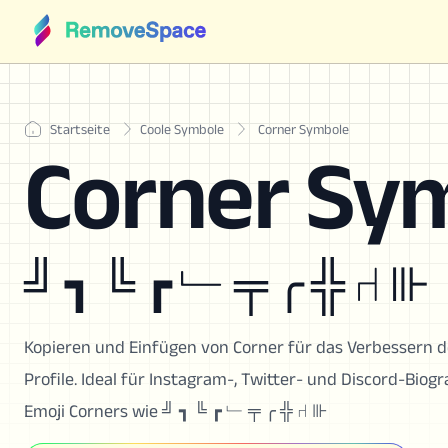
Startseite
Coole Symbole
Corner Symbole
Corner Sy
╝ ┓ ╚ ┏ ﹂ ╤ ╭ ╬ ⑁ ⊪
Kopieren und Einfügen von Corner für das Verbessern des
Profile. Ideal für Instagram-, Twitter- und Discord-Biog
Emoji Corners wie ╝ ┓ ╚ ┏ ﹂ ╤ ╭ ╬ ⑁ ⊪