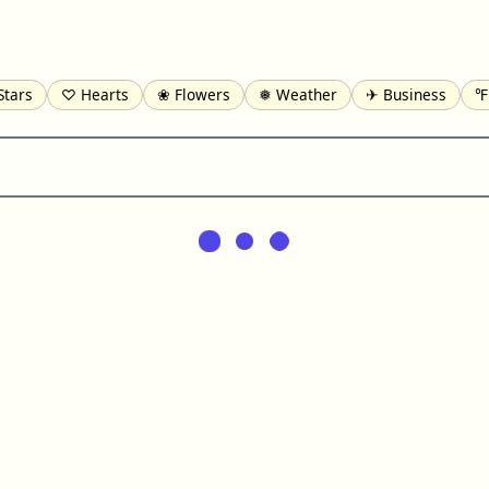
Stars
♡ Hearts
❀ Flowers
❅ Weather
✈ Business
℉
pomofo
⺶ Chinese
ʑ Phonetic
Ω Greek
❏ Squares
⟪
Lines
♫ Music and Games
◎ Circles
⟁ Triangles
🏁 Flag
일 Korean