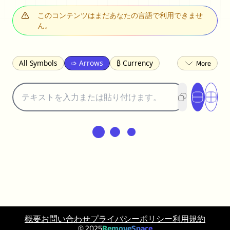
このコンテンツはまだあなたの言語で利用できませ
ん。
All Symbols
➩ Arrows
₿ Currency
☽ Astrology
✩ Stars
♡ Hearts
❀ Flowers
❅ Weather
✈ Business
℉ Units
⁈ Punctuation
Σ Math
⓽ Numbers
𝓐 Latin
オ Japanese
🈫 Enclosed
㋡ Smileys
ㄆ Bopomofo
⺶ Chinese
ʑ Phonetic
Ω Greek
❏ Squares
⟪ Brackets
✄ Dingbats
⌘ Technical
≟ Comparisons
🜟 Alchemy
╝ Corners
ā Pinyin
䷁ Lines
♫ Music and Games
概要
お問い合わせ
プライバシーポリシー
利用規約
◎ Circles
⟁ Triangles
🏁 Flags
© 2025
RemoveSpace