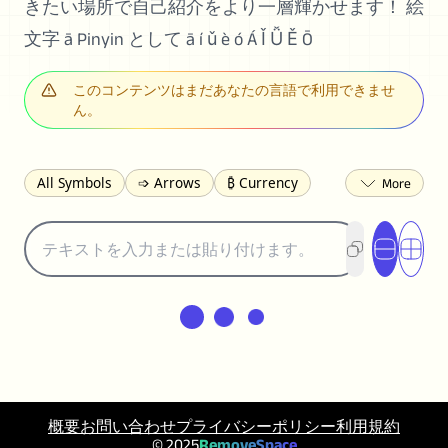
きたい場所で自己紹介をより一層輝かせます！ 絵
文字 ā Pinyin として ā í ǔ è ó Á Ǐ Ǚ Ě Ō
このコンテンツはまだあなたの言語で利用できませ
ん。
All Symbols
➩ Arrows
₿ Currency
☽ Astrology
✩ Stars
♡ Hearts
❀ Flowers
❅ Weather
✈ Business
℉ Units
⁈ Punctuation
Σ Math
⓽ Numbers
𝓐 Latin
オ Japanese
🈫 Enclosed
㋡ Smileys
ㄆ Bopomofo
⺶ Chinese
ʑ Phonetic
Ω Greek
❏ Squares
⟪ Brackets
✄ Dingbats
⌘ Technical
≟ Comparisons
概要
お問い合わせ
プライバシーポリシー
利用規約
🜟 Alchemy
╝ Corners
ā Pinyin
© 2025
RemoveSpace