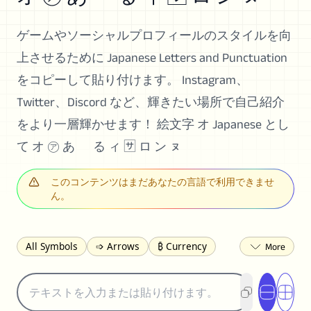
ゲームやソーシャルプロフィールのスタイルを向
上させるために Japanese Letters and Punctuation
をコピーして貼り付けます。 Instagram、
Twitter、Discord など、輝きたい場所で自己紹介
をより一層輝かせます！ 絵文字 オ Japanese とし
て オ ㋐ あ ゕ る ィ 🈂 ロ ン ㇴ
このコンテンツはまだあなたの言語で利用できませ
ん。
All Symbols
➩ Arrows
₿ Currency
☽ Astrology
✩ Stars
♡ Hearts
❀ Flowers
❅ Weather
✈ Business
℉ Units
⁈ Punctuation
Σ Math