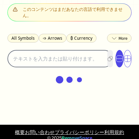
このコンテンツはまだあなたの言語で利用できませ
ん。
All Symbols
➩ Arrows
₿ Currency
☽ Astrology
✩ Stars
♡ Hearts
❀ Flowers
❅ Weather
✈ Business
℉ Units
⁈ Punctuation
Σ Math
⓽ Numbers
𝓐 Latin
オ Japanese
🈫 Enclosed
㋡ Smileys
ㄆ Bopomofo
⺶ Chinese
ʑ Phonetic
Ω Greek
❏ Squares
⟪ Brackets
✄ Dingbats
⌘ Technical
≟ Comparisons
🜟 Alchemy
╝ Corners
ā Pinyin
䷁ Lines
♫ Music and Games
概要
お問い合わせ
プライバシーポリシー
利用規約
◎ Circles
⟁ Triangles
🏁 Flags
© 2025
RemoveSpace