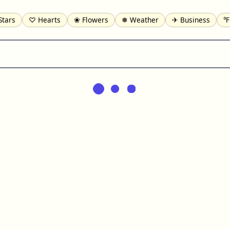
Stars
♡ Hearts
❀ Flowers
❅ Weather
✈ Business
℉
pomofo
⺶ Chinese
ʑ Phonetic
Ω Greek
❏ Squares
⟪
Lines
♫ Music and Games
◎ Circles
⟁ Triangles
🏁 Fla
일 Korean