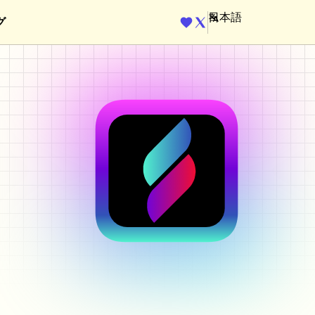
グ
ENGINE