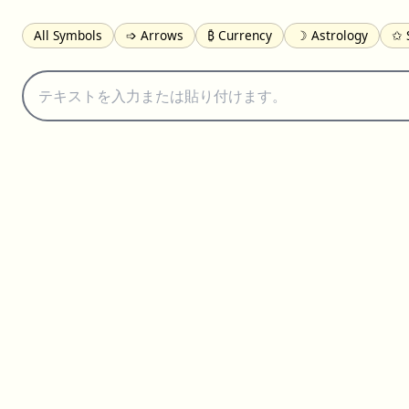
All Symbols
➩ Arrows
₿ Currency
☽ Astrology
✩ 
𝓐 Latin
オ Japanese
🈫 Enclosed
㋡ Smileys
ㄆ Bo
≟ Comparisons
🜟 Alchemy
╝ Corners
ā Pinyin
䷁ 
👻 Halloween
✌︎ Hands
⚤ People
✓ Check Marks