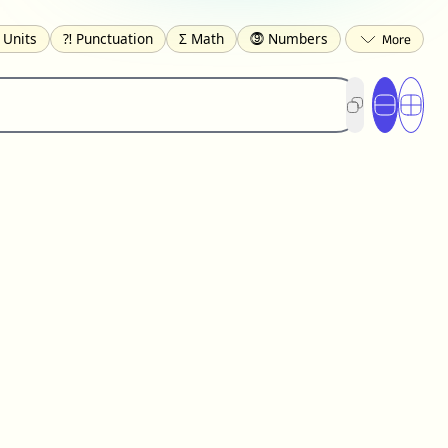
 Units
⁈ Punctuation
Σ Math
⓽ Numbers
 Brackets
✄ Dingbats
⌘ Technical
gs
☂️ Clothing
🍴 Food
㋿ Square