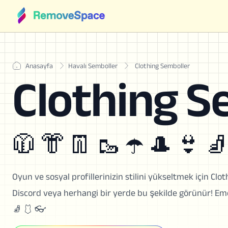
Anasayfa
Havalı Semboller
Clothing Semboller
Clothing S
🧥 👘 👖 🥾 ☂️ 🎩 👙 
Oyun ve sosyal profillerinizin stilini yükseltmek için Clo
Discord veya herhangi bir yerde bu şekilde görünür! Emoj
🧦 🩱 👓