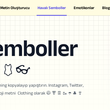
Metin Oluşturucu
Havalı Semboller
Emotikonlar
Blog
emboller
 🩱 👓
thing kopyalayıp yapıştırın. Instagram, Twitter,
i metni ️ Clothing olarak 🧥 👘 👖 🥾 ☂️ 🎩 👙