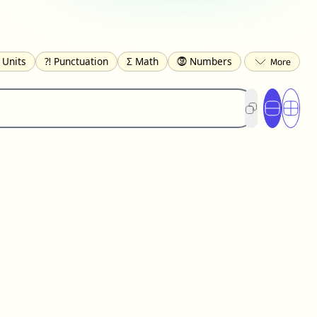
 Units
⁈ Punctuation
Σ Math
⓽ Numbers
 Brackets
✄ Dingbats
⌘ Technical
s
☂️ Clothing
🍴 Food
㋿ Square