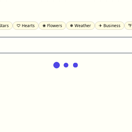
Stars
♡ Hearts
❀ Flowers
❅ Weather
✈ Business
℉
pomofo
⺶ Chinese
ʑ Phonetic
Ω Greek
❏ Squares
⟪
Lines
♫ Music and Games
◎ Circles
⟁ Triangles
🏁 Flag
일 Korean