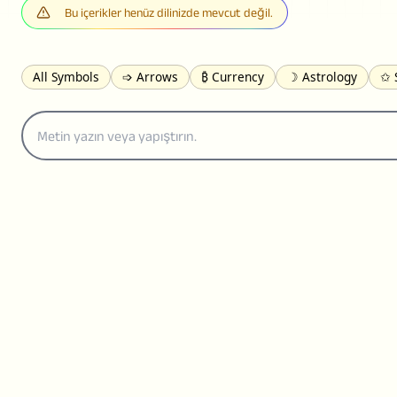
Bu içerikler henüz dilinizde mevcut değil.
All Symbols
➩ Arrows
₿ Currency
☽ Astrology
✩ 
𝓐 Latin
オ Japanese
🈫 Enclosed
㋡ Smileys
ㄆ Bo
≟ Comparisons
🜟 Alchemy
╝ Corners
ā Pinyin
䷁ 
👻 Halloween
✌︎ Hands
⚤ People
✓ Check Marks