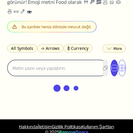
görünür! Emoji metni Food olarak 🍴 🍕 🥓 🥟 🥨 🥧
🍜 🍬 🍤 🍣
Bu içerikler henüz dilinizde mevcut değil.
All Symbols
➩ Arrows
₿ Currency
☽ Astrology
✩ Stars
♡ Hearts
❀ Flowers
❅ Weather
✈ Business
℉ Units
⁈ Punctuation
Σ Math
⓽ Numbers
𝓐 Latin
オ Japanese
🈫 Enclosed
㋡ Smileys
ㄆ Bopomofo
⺶ Chinese
ʑ Phonetic
Ω Greek
❏ Squares
⟪ Brackets
✄ Dingbats
⌘ Technical
≟ Comparisons
🜟 Alchemy
╝ Corners
ā Pinyin
Hakkında
İletişim
Gizlilik Politikası
Kullanım Şartları
䷁ Lines
♫ Music and Games
◎ Circles
© 2025
RemoveSpace