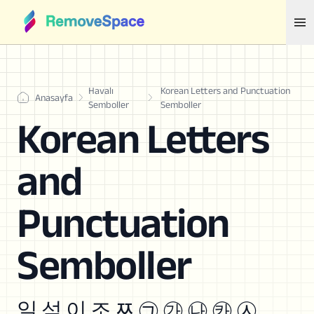
Havalı
Korean Letters and Punctuation
Anasayfa
Semboller
Semboller
Korean Letters
and
Punctuation
Semboller
일 석 이 조 ﾹ ㉠ ㉮ ㉯ ㉸ ㉦