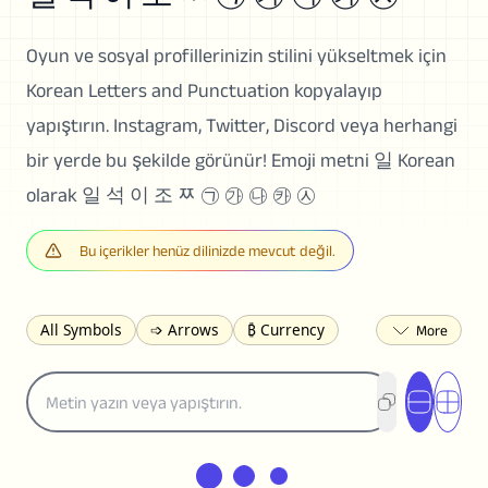
Oyun ve sosyal profillerinizin stilini yükseltmek için
Korean Letters and Punctuation kopyalayıp
yapıştırın. Instagram, Twitter, Discord veya herhangi
bir yerde bu şekilde görünür! Emoji metni 일 Korean
olarak 일 석 이 조 ﾹ ㉠ ㉮ ㉯ ㉸ ㉦
Bu içerikler henüz dilinizde mevcut değil.
All Symbols
➩ Arrows
₿ Currency
☽ Astrology
✩ Stars
♡ Hearts
❀ Flowers
❅ Weather
✈ Business
℉ Units
⁈ Punctuation
Σ Math
⓽ Numbers
𝓐 Latin
オ Japanese
🈫 Enclosed
㋡ Smileys
ㄆ Bopomofo