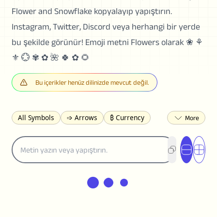
Flower and Snowflake kopyalayıp yapıştırın.
Instagram, Twitter, Discord veya herhangi bir yerde
bu şekilde görünür! Emoji metni Flowers olarak ❀ ⚘
⚜ 💮 ✾ ✿ 🌺 🍀 ✿ 🌻
Bu içerikler henüz dilinizde mevcut değil.
All Symbols
➩ Arrows
₿ Currency
☽ Astrology
✩ Stars
♡ Hearts
❀ Flowers
❅ Weather
✈ Business
℉ Units
⁈ Punctuation
Σ Math
⓽ Numbers
𝓐 Latin
オ Japanese
🈫 Enclosed
㋡ Smileys
ㄆ Bopomofo
⺶ Chinese
ʑ Phonetic
Ω Greek
❏ Squares
⟪ Brackets
✄ Dingbats