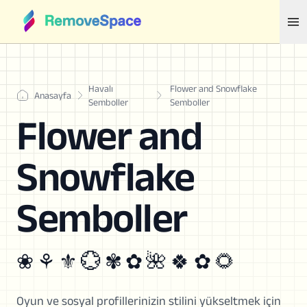
Havalı
Flower and Snowflake
Anasayfa
Semboller
Semboller
Flower and
Snowflake
Semboller
❀ ⚘ ⚜ 💮 ✾ ✿ 🌺 🍀 ✿ 🌻
Oyun ve sosyal profillerinizin stilini yükseltmek için