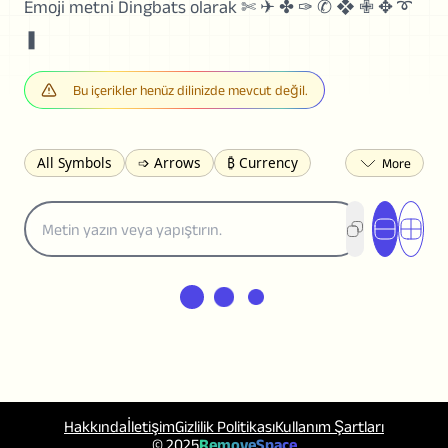
Emoji metni Dingbats olarak ✄ ✈ ✤ ✑ ✆ ❖ ✙ ✥ ➰
❚
Bu içerikler henüz dilinizde mevcut değil.
All Symbols
➩ Arrows
₿ Currency
☽ Astrology
✩ Stars
♡ Hearts
❀ Flowers
❅ Weather
✈ Business
℉ Units
⁈ Punctuation
Σ Math
⓽ Numbers
𝓐 Latin
オ Japanese
🈫 Enclosed
㋡ Smileys
ㄆ Bopomofo
⺶ Chinese
ʑ Phonetic
Ω Greek
❏ Squares
⟪ Brackets
✄ Dingbats
⌘ Technical
≟ Comparisons
🜟 Alchemy
╝ Corners
ā Pinyin
Hakkında
İletişim
Gizlilik Politikası
Kullanım Şartları
䷁ Lines
♫ Music and Games
◎ Circles
© 2025
RemoveSpace