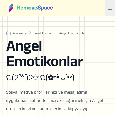
Anasayfa
Emotikonlar
Angel Emotikonlar
Angel
Emotikonlar
ଘ(੭ˊ꒳ˋ)੭✩ ଘ(✿˵•́ ᴗ •̀˵)
Sosyal medya profillerinizi ve mesajlaşma
uygulaması sohbetlerinizi özelleştirmek için Angel
emojilerimizi ve kaomojilerimizi kopyalayıp