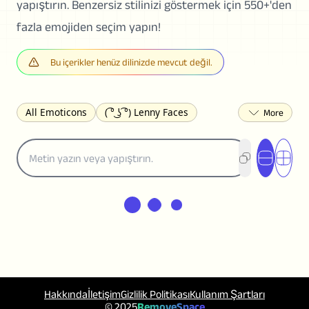
yapıştırın. Benzersiz stilinizi göstermek için 550+'den
fazla emojiden seçim yapın!
Bu içerikler henüz dilinizde mevcut değil.
All Emoticons
( ͡° ͜ʖ ͡°) Lenny Faces
(✯◡✯) Cute
(╯°□°)╯︵ ┻━┻ Table Flip
¯\_(ツ)_/¯ Shrug
(◠‿◠)♡ Flirting
(ノಠ益ಠ)ノ Angry
ヽ༼ຈل͜ຈ༽ﾉ Dongers
ʕ•ᴥ•ʔ Bears
(｡•́︿•̀｡) Sad
(ﾐ^ᆽ^ﾐ) Cats
(•᷄⌓•᷅) Confused
(^‿^) Happy
(^_-) Winking
(ᵕ≀ ̠ᵕ ) Shy
(⇀_⇀) Disapproving
(¬_¬) Annoyed
(❀❛ᴗ❛) Blushing
ლ(•́•́ლ) Scared
(⊙_☉) Surprised
(♥‿♥) Love
Hakkında
İletişim
Gizlilik Politikası
Kullanım Şartları
ᄽ(☉_☉)ᄿ Spiders
(・へ・) Nervous
© 2025
RemoveSpace