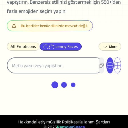
yapıştırın. Benzersiz stilinizi göstermek için 550+'den
fazla emojiden seçim yapın!
Bu içerikler henüz dilinizde mevcut değil.
All Emoticons
( ͡° ͜ʖ ͡°) Lenny Faces
(✯◡✯) Cute
(╯°□°)╯︵ ┻━┻ Table Flip
¯\_(ツ)_/¯ Shrug
(◠‿◠)♡ Flirting
(ノಠ益ಠ)ノ Angry
ヽ༼ຈل͜ຈ༽ﾉ Dongers
ʕ•ᴥ•ʔ Bears
(｡•́︿•̀｡) Sad
(ﾐ^ᆽ^ﾐ) Cats
(•᷄⌓•᷅) Confused
(^‿^) Happy
(^_-) Winking
(ᵕ≀ ̠ᵕ ) Shy
(⇀_⇀) Disapproving
(¬_¬) Annoyed
(❀❛ᴗ❛) Blushing
ლ(•́•́ლ) Scared
(⊙_☉) Surprised
(♥‿♥) Love
Hakkında
İletişim
Gizlilik Politikası
Kullanım Şartları
ᄽ(☉_☉)ᄿ Spiders
(・へ・) Nervous
© 2025
RemoveSpace