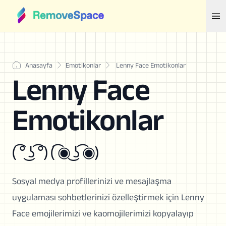
Anasayfa
Emotikonlar
Lenny Face Emotikonlar
Lenny Face
Emotikonlar
( ͡° ͜ʖ ͡°) ( ͡◉ ͜ʖ ͡◉)
Sosyal medya profillerinizi ve mesajlaşma
uygulaması sohbetlerinizi özelleştirmek için Lenny
Face emojilerimizi ve kaomojilerimizi kopyalayıp