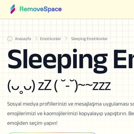
Anasayfa
Emotikonlar
Sleeping Emotikonlar
Sleeping E
(ᴗ˳ᴗ) zZ ( ˘-˘)~~zzz
Sosyal medya profillerinizi ve mesajlaşma uygulaması soh
emojilerimizi ve kaomojilerimizi kopyalayıp yapıştırın. Be
emojiden seçim yapın!