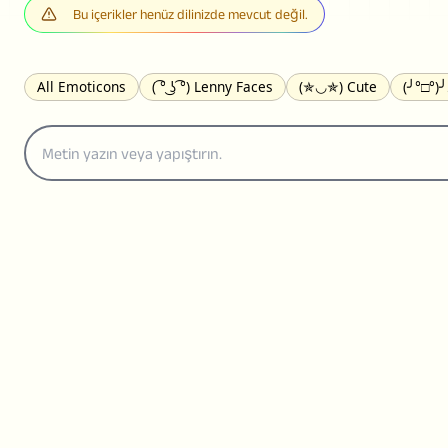
Bu içerikler henüz dilinizde mevcut değil.
All Emoticons
( ͡° ͜ʖ ͡°) Lenny Faces
(✯◡✯) Cute
(╯°□°)
(｡•́︿•̀｡) Sad
(ﾐ^ᆽ^ﾐ) Cats
(•᷄⌓•᷅) Confused
(^‿^) Happy
(⊙_☉) Surprised
(♥‿♥) Love
ᄽ(☉_☉)ᄿ Spiders
(・へ・
ଘ(੭ˊ꒳ˋ)੭✩ Angels
┌(˘⌣˘)ʃ Dancing
( ° ͜ʖ͡°)╭∩╮ Middle Fing
(ꈍ ω ꈍ) UwU
▬▬ι═══════ﺤ Swords
(✿◠‿◠) Flowers