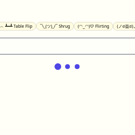
╯︵ ┻━┻ Table Flip
¯\_(ツ)_/¯ Shrug
(◠‿◠)♡ Flirting
(ノಠ益ಠ)ノ
(^_-) Winking
(ᵕ≀ ̠ᵕ ) Shy
(⇀_⇀) Disapproving
(¬_¬) Annoy
) Nervous
(╯︵╰,) Depressed
(*^.^)つ♨ Eating
٩(^ᴗ^)۶ Exc
er
(ᴗ˳ᴗ) zZ Sleeping
( ˘ ³˘)♥ Kissing
ᕕ(╯°□°)ᕗ Running
(ಥ_ಥ
(⌐■_■) Sunglasses
↜(Φ益Φ)Ψ Devils
(╭ರ_•́) Thinking