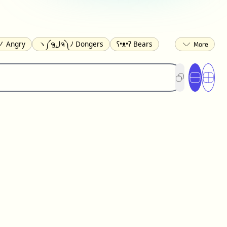
 Angry
ヽ༼ຈل͜ຈ༽ﾉ Dongers
ʕ•ᴥ•ʔ Bears
ed
(❀❛ᴗ❛) Blushing
ლ(•́•́ლ) Scared
ited
(〃∇〃) Embarrassed
︻デ═一 Guns
) Crying
(≧▽≦) Laughing
(U•ᴥ•U) Dogs