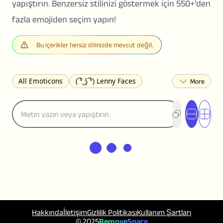
yapıştırın. Benzersiz stilinizi göstermek için 550+'den
fazla emojiden seçim yapın!
Bu içerikler henüz dilinizde mevcut değil.
All Emoticons
( ͡° ͜ʖ ͡°) Lenny Faces
(✯◡✯) Cute
(╯°□°)╯︵ ┻━┻ Table Flip
¯\_(ツ)_/¯ Shrug
(◠‿◠)♡ Flirting
(ノಠ益ಠ)ノ Angry
ヽ༼ຈل͜ຈ༽ﾉ Dongers
ʕ•ᴥ•ʔ Bears
(｡•́︿•̀｡) Sad
(ﾐ^ᆽ^ﾐ) Cats
(•᷄⌓•᷅) Confused
(^‿^) Happy
(^_-) Winking
(ᵕ≀ ̠ᵕ ) Shy
(⇀_⇀) Disapproving
(¬_¬) Annoyed
(❀❛ᴗ❛) Blushing
ლ(•́•́ლ) Scared
(⊙_☉) Surprised
(♥‿♥) Love
Hakkında
İletişim
Gizlilik Politikası
Kullanım Şartları
ᄽ(☉_☉)ᄿ Spiders
(・へ・) Nervous
© 2025
RemoveSpace